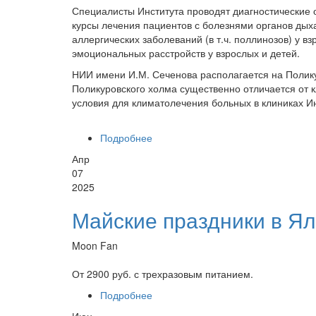
Специалисты Института проводят диагностические 
курсы лечения пациентов с болезнями органов дых
аллергических заболеваний (в т.ч. поллинозов) у вз
эмоциональных расстройств у взрослых и детей.
НИИ имени И.М. Сеченова располагается на Полик
Поликуровского холма существенно отличается от 
условия для климатолечения больных в клиниках Ин
Подробнее
о Санаторий НИИ имени И.М. Сеч
Апр
07
2025
Майские праздники в Ял
Moon Fan
От 2900 руб. с трехразовым питанием.
Подробнее
о Майские праздники в Ялте