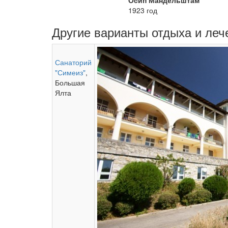
Осип Мандельштам
1923 год
Другие варианты отдыха и леч
Санаторий
"Симеиз"
,
Большая
Ялта