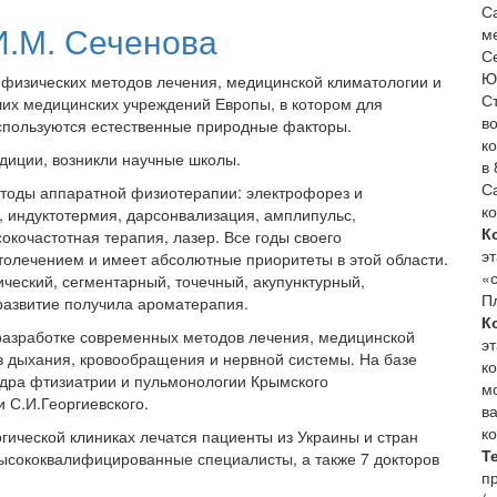
С
.М. Сеченова
м
С
Ю
 физических методов лечения, медицинской климатологии и
С
ших медицинских учреждений Европы, в котором для
во
спользуются естественные природные факторы.
к
адиции, возникли научные школы.
в
С
етоды аппаратной физиотерапии: электрофорез и
к
 индуктотермия, дарсонвализация, амплипульс,
К
окочастотная терапия, лазер. Все годы своего
э
толечением и имеет абсолютные приоритеты в этой области.
«
ический, сегментарный, точечный, акупунктурный,
Пл
развитие получила ароматерапия.
К
разработке современных методов лечения, медицинской
э
в дыхания, кровообращения и нервной системы. На базе
к
дра фтизиатрии и пульмонологии Крымского
м
 С.И.Георгиевского.
в
к
гической клиниках лечатся пациенты из Украины и стран
Т
ысококвалифицированные специалисты, а также 7 докторов
п