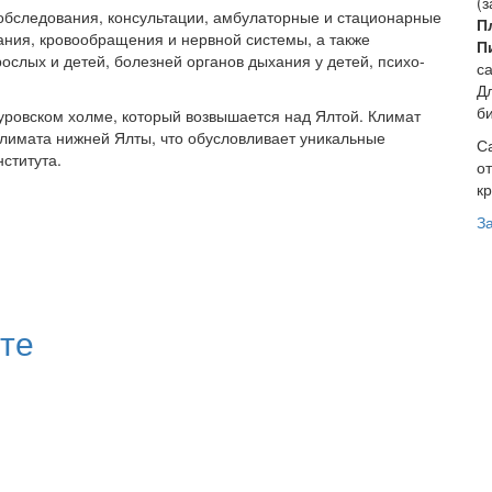
(з
обследования, консультации, амбулаторные и стационарные
П
ания, кровообращения и нервной системы, а также
П
рослых и детей, болезней органов дыхания у детей, психо-
с
Д
б
уровском холме, который возвышается над Ялтой. Климат
климата нижней Ялты, что обусловливает уникальные
С
ститута.
о
кр
енова
З
те