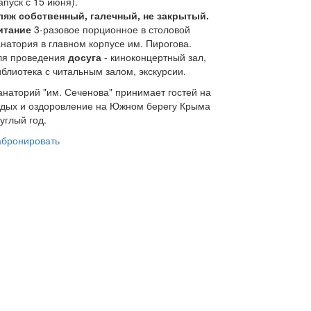
апуск с 15 июня).
ляж собственный, галечный, не закрытый.
итание
3-разовое порционное в столовой
анатория в главном корпусе им. Пирогова.
ля проведения
досуга
- киноконцертный зал,
иблиотека с читальным залом, экскурсии.
анаторий "им. Сеченова" принимает гостей на
тдых и оздоровление на Южном берегу Крыма
углый год.
абронировать