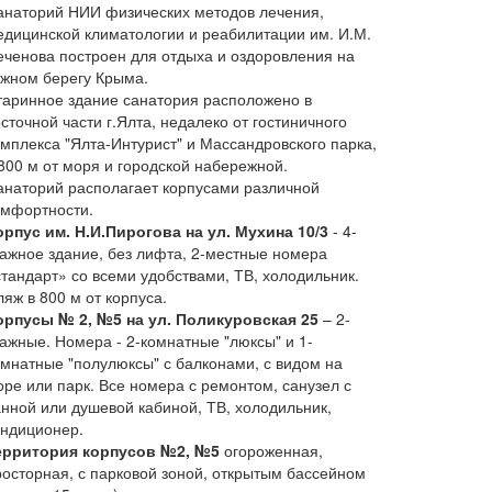
анаторий НИИ физических методов лечения,
едицинской климатологии и реабилитации им. И.М.
еченова построен для отдыха и оздоровления на
жном берегу Крыма.
таринное здание санатория расположено в
сточной части г.Ялта, недалеко от гостиничного
омплекса "Ялта-Интурист" и Массандровского парка,
 800 м от моря и городской набережной.
анаторий располагает корпусами различной
омфортности.
орпус им. Н.И.Пирогова на ул. Мухина 10/3
- 4-
тажное здание, без лифта, 2-местные номера
стандарт» со всеми удобствами, ТВ, холодильник.
яж в 800 м от корпуса.
орпусы № 2, №5 на ул. Поликуровская 25
– 2-
тажные. Номера - 2-комнатные "люксы" и 1-
омнатные "полулюксы" с балконами, с видом на
оре или парк. Все номера с ремонтом, санузел с
анной или душевой кабиной, ТВ, холодильник,
ондиционер.
ерритория корпусов №2, №5
огороженная,
росторная, с парковой зоной, открытым бассейном