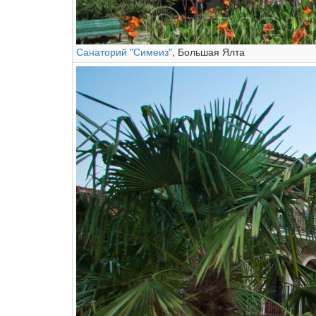
Санаторий "Симеиз"
, Большая Ялта