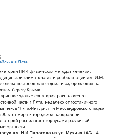
айские в Ялте
анаторий НИИ физических методов лечения,
едицинской климатологии и реабилитации им. И.М.
еченова построен для отдыха и оздоровления на
жном берегу Крыма.
таринное здание санатория расположено в
сточной части г.Ялта, недалеко от гостиничного
омплекса "Ялта-Интурист" и Массандровского парка,
 800 м от моря и городской набережной.
анаторий располагает корпусами различной
омфортности.
орпус им. Н.И.Пирогова на ул. Мухина 10/3
- 4-