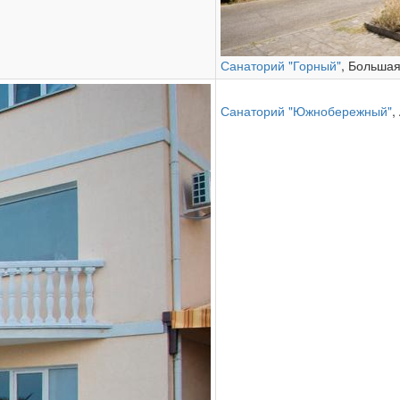
Санаторий "Горный"
, Больша
Санаторий "Южнобережный"
,