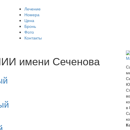
Лечение
Главное меню
Номера
Цена
Бронь
Фото
Контакты
НИИ имени Сеченова
М
С
м
ый
С
Ю
С
во
ый
к
в
С
к
й
К