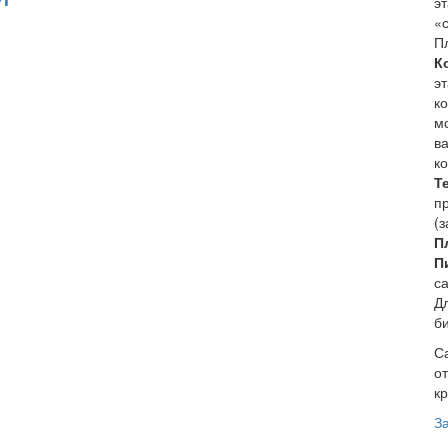
э
«
Пл
К
э
к
м
в
к
Т
п
(з
П
П
с
Д
б
С
о
кр
З