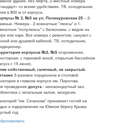
тажное здание, без лифта, 2-местные номера
стандарт» со всеми удобствами, ТВ, холодильник.
яж в 800 м от корпуса.
орпусы № 2, №5 на ул. Поликуровская 25
– 2-
тажные. Номера - 2-комнатные "люксы" и 1-
омнатные "полулюксы" с балконами, с видом на
оре или парк. Все номера с ремонтом, санузел с
анной или душевой кабиной, ТВ, холодильник,
ондиционер.
ерритория корпусов №2, №5
огороженная,
росторная, с парковой зоной, открытым бассейном
апуск с 15 июня).
ляж собственный, галечный, не закрытый.
итание
3-разовое порционное в столовой
анатория в главном корпусе им. Пирогова.
ля проведения
досуга
- киноконцертный зал,
иблиотека с читальным залом, экскурсии.
анаторий "им. Сеченова" принимает гостей на
тдых и оздоровление на Южном берегу Крыма
углый год.
абронировать